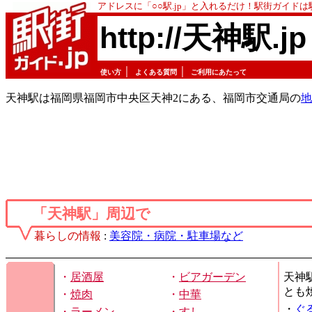
アドレスに「○○駅.jp」と入れるだけ！駅街ガイド
http://天神駅.jp
｜
｜
使い方
よくある質問
ご利用にあたって
天神駅は福岡県福岡市中央区天神2にある、福岡市交通局の
地
「天神駅」周辺で
暮らしの情報
:
美容院・病院・駐車場など
・
居酒屋
・
ビアガーデン
天神
とも
・
焼肉
・
中華
・
ぐ
・
ラーメン
・
すし