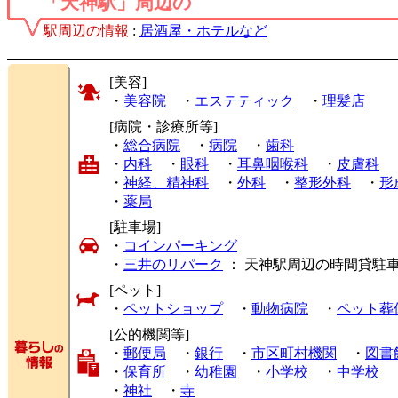
「天神駅」周辺の
駅周辺の情報
:
居酒屋・ホテルなど
[美容]
・
美容院
・
エステティック
・
理髪店
[病院・診療所等]
・
総合病院
・
病院
・
歯科
・
内科
・
眼科
・
耳鼻咽喉科
・
皮膚科
・
神経、精神科
・
外科
・
整形外科
・
形
・
薬局
[駐車場]
・
コインパーキング
・
三井のリパーク
： 天神駅周辺の時間貸駐
[ペット]
・
ペットショップ
・
動物病院
・
ペット葬
[公的機関等]
・
郵便局
・
銀行
・
市区町村機関
・
図書
・
保育所
・
幼稚園
・
小学校
・
中学校
・
神社
・
寺