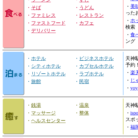
・
美
・
そば
・
うどん
った
・
ファミレス
・
レストラン
・
ホ
・
ファストフード
・
カフェ
検索
・
デリバリー
・
食
ング
・
ホテル
・
ビジネスホテル
天神
予約
・
シティホテル
・
カプセルホテル
・
楽
・
リゾートホテル
・
ラブホテル
・
じ
・
旅館
・
民宿
・
yo
・
銭湯
・
温泉
天神
・
マッサージ
・
整体
・
is
スポ
・
ヘルスセンター
・
福