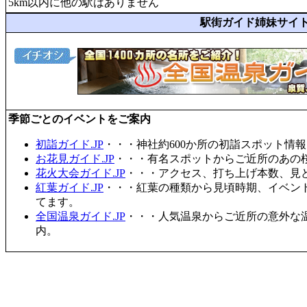
5km以内に他の駅はありません
駅街ガイド姉妹サイ
季節ごとのイベントをご案内
初詣ガイド.JP
・・・神社約600か所の初詣スポット情
お花見ガイド.JP
・・・有名スポットからご近所のあの桜
花火大会ガイド.JP
・・・アクセス、打ち上げ本数、見
紅葉ガイド.JP
・・・紅葉の種類から見頃時期、イベン
てます。
全国温泉ガイド.JP
・・・人気温泉からご近所の意外な
内。