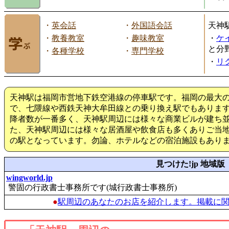
・
英会話
・
外国語会話
天神
・
教養教室
・
趣味教室
・
ケ
と分
・
各種学校
・
専門学校
・
リ
天神駅は福岡市営地下鉄空港線の停車駅です。福岡の最大の
で、七隈線や西鉄天神大牟田線との乗り換え駅でもありま
降者数が一番多く、天神駅周辺には様々な商業ビルが建ち
た、天神駅周辺には様々な居酒屋や飲食店も多くありご当
の駅となっています。勿論、ホテルなどの宿泊施設もあり
見つけた!jp 地域版
wingworld.jp
警固の行政書士事務所です(城行政書士事務所)
●
駅周辺のあなたのお店を紹介します。掲載に